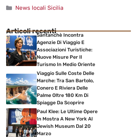
Categorie
News locali Sicilia
Articoli recenti
Santanchè Incontra
Agenzie Di Viaggio E
Associazioni Turistiche:
Nuove Misure Per Il
Turismo In Medio Oriente
Viaggio Sulle Coste Delle
Marche: Tra San Bartolo,
Conero E Riviera Delle
Palme Oltre 180 Km Di
Spiagge Da Scoprire
Paul Klee: Le Ultime Opere
In Mostra A New York Al
Jewish Museum Dal 20
Marzo