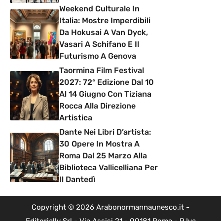
Weekend Culturale In
Italia: Mostre Imperdibili
Da Hokusai A Van Dyck,
Vasari A Schifano E Il
Futurismo A Genova
Taormina Film Festival
2027: 72ª Edizione Dal 10
Al 14 Giugno Con Tiziana
Rocca Alla Direzione
Artistica
Dante Nei Libri D’artista:
30 Opere In Mostra A
Roma Dal 25 Marzo Alla
Biblioteca Vallicelliana Per
Il Dantedì
Copyright © 2026 Arabonormannaunesco.it -