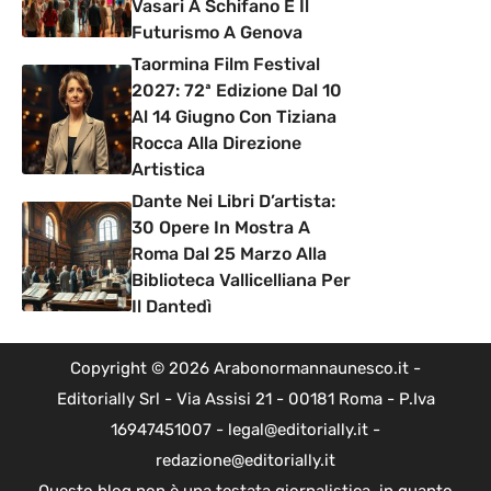
Vasari A Schifano E Il
Futurismo A Genova
Taormina Film Festival
2027: 72ª Edizione Dal 10
Al 14 Giugno Con Tiziana
Rocca Alla Direzione
Artistica
Dante Nei Libri D’artista:
30 Opere In Mostra A
Roma Dal 25 Marzo Alla
Biblioteca Vallicelliana Per
Il Dantedì
Copyright © 2026 Arabonormannaunesco.it -
Editorially Srl - Via Assisi 21 - 00181 Roma - P.Iva
16947451007 - legal@editorially.it -
redazione@editorially.it
Questo blog non è una testata giornalistica, in quanto