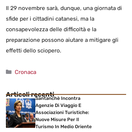
Il 29 novembre sarà, dunque, una giornata di
sfide per i cittadini catanesi, ma la
consapevolezza delle difficoltà e la
preparazione possono aiutare a mitigare gli
effetti dello sciopero.
Categorie
Cronaca
Articoli recenti
Santanchè Incontra
Agenzie Di Viaggio E
Associazioni Turistiche:
Nuove Misure Per Il
Turismo In Medio Oriente