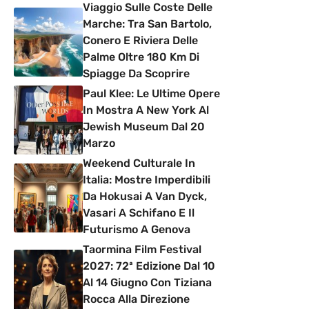
Viaggio Sulle Coste Delle
Marche: Tra San Bartolo,
Conero E Riviera Delle
Palme Oltre 180 Km Di
Spiagge Da Scoprire
Paul Klee: Le Ultime Opere
In Mostra A New York Al
Jewish Museum Dal 20
Marzo
Weekend Culturale In
Italia: Mostre Imperdibili
Da Hokusai A Van Dyck,
Vasari A Schifano E Il
Futurismo A Genova
Taormina Film Festival
2027: 72ª Edizione Dal 10
Al 14 Giugno Con Tiziana
Rocca Alla Direzione