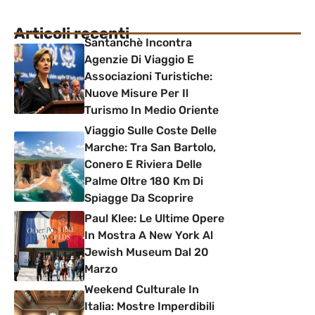
Articoli recenti
Santanchè Incontra
Agenzie Di Viaggio E
Associazioni Turistiche:
Nuove Misure Per Il
Turismo In Medio Oriente
Viaggio Sulle Coste Delle
Marche: Tra San Bartolo,
Conero E Riviera Delle
Palme Oltre 180 Km Di
Spiagge Da Scoprire
Paul Klee: Le Ultime Opere
In Mostra A New York Al
Jewish Museum Dal 20
Marzo
Weekend Culturale In
Italia: Mostre Imperdibili