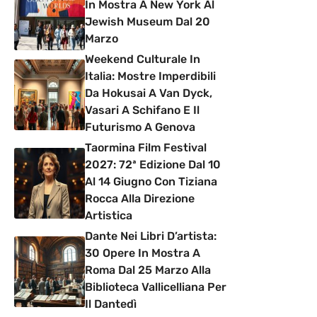
In Mostra A New York Al
Jewish Museum Dal 20
Marzo
Weekend Culturale In
Italia: Mostre Imperdibili
Da Hokusai A Van Dyck,
Vasari A Schifano E Il
Futurismo A Genova
Taormina Film Festival
2027: 72ª Edizione Dal 10
Al 14 Giugno Con Tiziana
Rocca Alla Direzione
Artistica
Dante Nei Libri D’artista:
30 Opere In Mostra A
Roma Dal 25 Marzo Alla
Biblioteca Vallicelliana Per
Il Dantedì