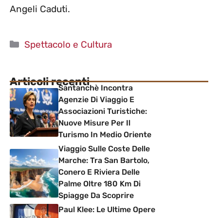
Angeli Caduti.
Categorie
Spettacolo e Cultura
Articoli recenti
Santanchè Incontra
Agenzie Di Viaggio E
Associazioni Turistiche:
Nuove Misure Per Il
Turismo In Medio Oriente
Viaggio Sulle Coste Delle
Marche: Tra San Bartolo,
Conero E Riviera Delle
Palme Oltre 180 Km Di
Spiagge Da Scoprire
Paul Klee: Le Ultime Opere